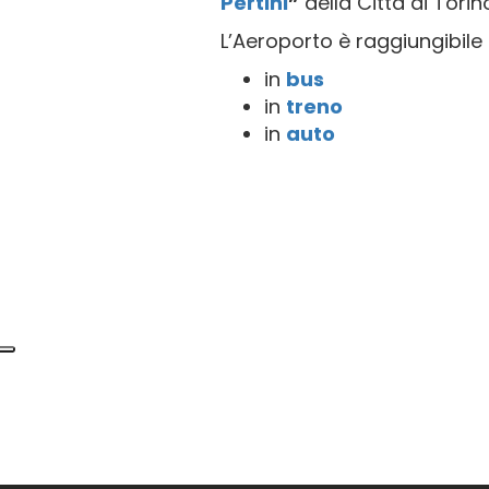
Pertini
”
della Città di Torino
L’Aeroporto è raggiungibile 
in
bus
in
treno
in
auto