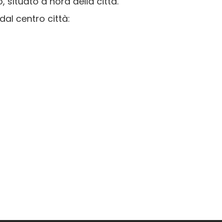
, situato a nord della città.
dal centro città: