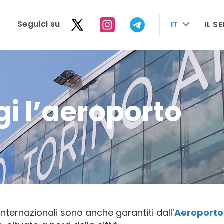
seguici su
IT
IL S
i l’aeroporto
internazionali sono anche garantiti dall’
Aeroporto