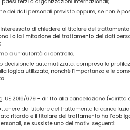
 paesi terzi o organizzazioni internazionali;
e dei dati personali previsto oppure, se non è possibi
l’Interessato di chiedere al titolare del trattamento 
nali o la limitazione del trattamento dei dati pers
;
lamo a un’autorità di controllo;
so decisionale automatizzato, compresa la profilazi
ulla logica utilizzata, nonché l’importanza e le con
to.
Reg. UE 2016/679 – diritto alla cancellazione («diritto a
i ottenere dal titolare del trattamento la cancellazi
ato ritardo e il titolare del trattamento ha l’obbli
 personali, se sussiste uno dei motivi seguenti: