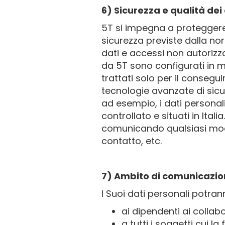
6) Sicurezza e qualità dei
5T si impegna a proteggere l
sicurezza previste dalla norma
dati e accessi non autorizzat
da 5T sono configurati in mo
trattati solo per il consegui
tecnologie avanzate di sicur
ad esempio, i dati personal
controllato e situati in Ital
comunicando qualsiasi modifi
contatto, etc.
7) Ambito di comunicazione
I Suoi dati personali potra
ai dipendenti ai collab
a tutti i soggetti cui l