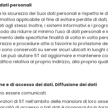
 dati personali
a sicurezza dei Suoi dati personali e rispetta le di
tiva applicabile al fine di evitare perdite di dati, usi
i agli stessi. Inoltre, i sistemi informativi e i progr
do da ridurre al minimo l’uso di dati personali e ide
mento delle specifiche finalità di volta in volta pers
ezza e procedure atte a favorire la protezione dei 
i sono conservati su server sicuri ubicati in luogh
ia. Lei può aiutare 5T ad aggiornare e mantenere cor
ca relativa al proprio indirizzo, alla propria qualif
 e di accesso dei dati. Diffusione dei dati
nno essere comunicati:
oratori di 5T nell’ambito delle mansioni di loro as
a facoltà di accesso a tali dati è riconosciuta in fo