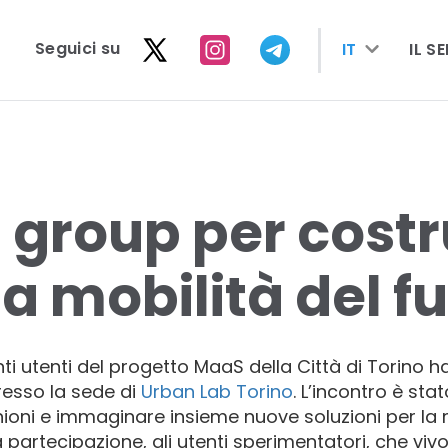
seguici su
IT
IL S
 group per costr
a mobilità del f
i utenti del progetto MaaS della Città di Torino 
esso la sede di
Urban Lab Torino
. L’incontro è st
nioni e immaginare insieme nuove soluzioni per la 
 partecipazione, gli utenti sperimentatori, che v