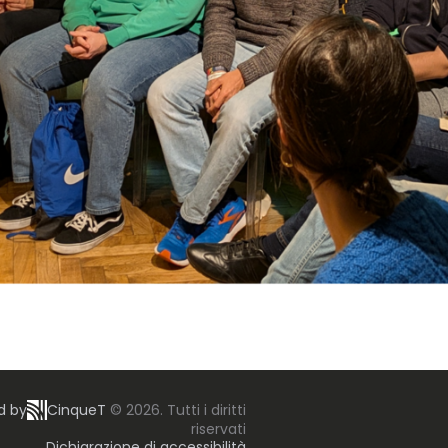
d by
CinqueT
© 2026. Tutti i diritti
riservati
Dichiarazione di accessibilità