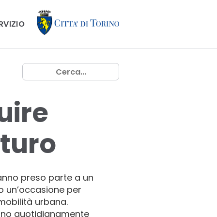
ERVIZIO
uire
uturo
hanno preso parte a un
ato un’occasione per
mobilità urbana.
ivono quotidianamente