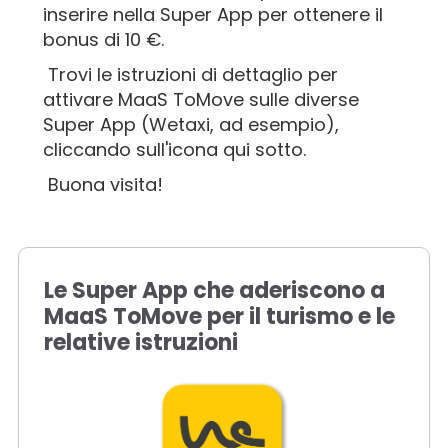
inserire nella Super App per ottenere il
bonus di 10 €.
Trovi le istruzioni di dettaglio per
attivare MaaS ToMove sulle diverse
Super App (Wetaxi, ad esempio),
cliccando sull'icona qui sotto.
Buona visita!
Le Super App che aderiscono a
MaaS ToMove per il turismo e le
relative istruzioni