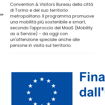
Convention & Visitors Bureau della città
di Torino e del suo territorio
metropolitano. Il programma promuove
una mobilità più sostenibile e smart,
secondo l'approccio del MaaS (Mobility
as a Service) - da oggi con
un'attenzione speciale anche alle
persone in visita sul territorio.