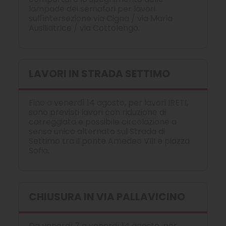
lampade dei semafori per lavori
sull'intersezione via Cigna / via Maria
Ausiliatrice / via Cottolengo.
LAVORI IN STRADA SETTIMO
Fino a venerdì 14 agosto, per lavori IRETI,
sono previsti lavori con riduzione di
carreggiata e possibile circolazione a
senso unico alternato sul Strada di
Settimo tra il ponte Amedeo VIII e piazza
Sofia.
CHIUSURA IN VIA PALLAVICINO
Da venerdì 7 a venerdì 14 agosto, per