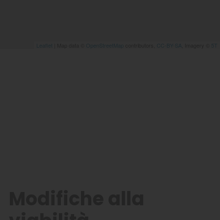
Leaflet
| Map data ©
OpenStreetMap
contributors,
CC-BY-SA
, Imagery ©
5T
Modifiche alla