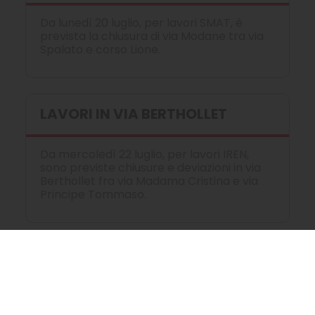
Da lunedì 20 luglio, per lavori SMAT, è
prevista la chiusura di via Modane tra via
Spalato e corso Lione.
LAVORI IN VIA BERTHOLLET
Da mercoledì 22 luglio, per lavori IREN,
sono previste chiusure e deviazioni in via
Berthollet fra via Madama Cristina e via
Principe Tommaso.
LAVORI IN STRADA DEL DROSSO
Da lunedì 20 luglio, per lavori ITALGAS, è
prevista la riduzione della carreggiata di