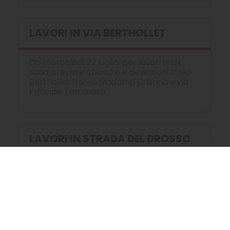
LAVORI IN VIA BERTHOLLET
Da mercoledì 22 luglio, per lavori IREN,
sono previste chiusure e deviazioni in via
Berthollet fra via Madama Cristina e via
Principe Tommaso.
LAVORI IN STRADA DEL DROSSO
Da lunedì 20 luglio, per lavori ITALGAS, è
prevista la riduzione della carreggiata di
strada del Drosso in prossimità di via
Negarville.