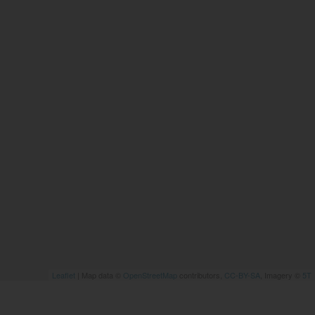
Leaflet
| Map data ©
OpenStreetMap
contributors,
CC-BY-SA
, Imagery ©
5T