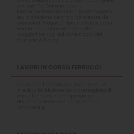
corso Unità d'Italia fra corso Maroncelli e
piazzale F.lli Ceirano. I lavori
interesseranno dapprima la carreggiata
est in direzione centro città mentre da
mercoledì 5 agosto i lavori interesseranno
anche la direzione esterno città.
Maggiori dettagli sul comunicato del
Comune di Torino
.
LAVORI IN CORSO FERRUCCI
Da sabato 1 agosto, per lavori SMAT, è
prevista la riduzione della carreggiata di
corso Ferrucci in corrispondenza
dell'intersezione con corso Vittorio
Emanuele II.