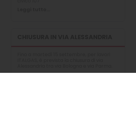
civico 107
Leggi tutto...
CHIUSURA IN VIA ALESSANDRIA
Fino a martedì 15 settembre, per lavori
ITALGAS, è prevista la chiusura di via
Alessandria tra via Bologna e via Parma.
CHIUSURA IN VIA BARI
Da lunedì 3 agosto a venerdì 4 settembre,
per lavori ITALGAS, è prevista la chiusura a
fasi di via Bari tra corso Regina Margherita
a corso Umbria.